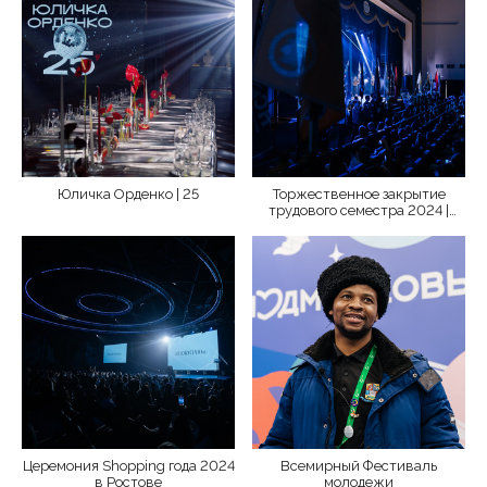
Юличка Орденко | 25
Торжественное закрытие
трудового семестра 2024 |
РШСО
Церемония Shopping года 2024
Всемирный Фестиваль
в Ростове
молодежи