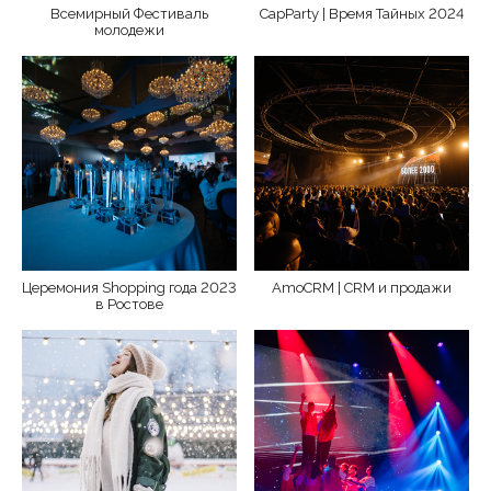
Всемирный Фестиваль
CapParty | Время Тайных 2024
молодежи
Церемония Shopping года 2023
AmoCRM | CRM и продажи
в Ростове