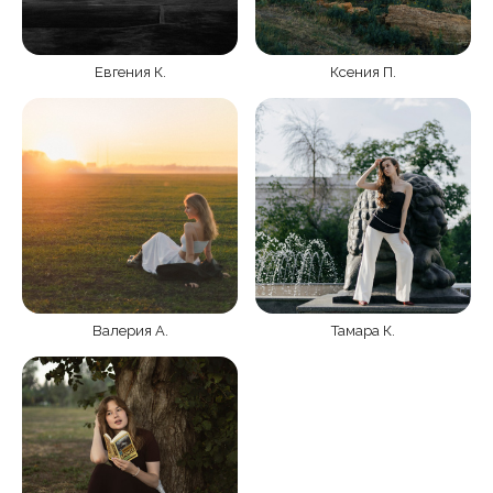
Евгения К.
Ксения П.
Валерия А.
Тамара К.